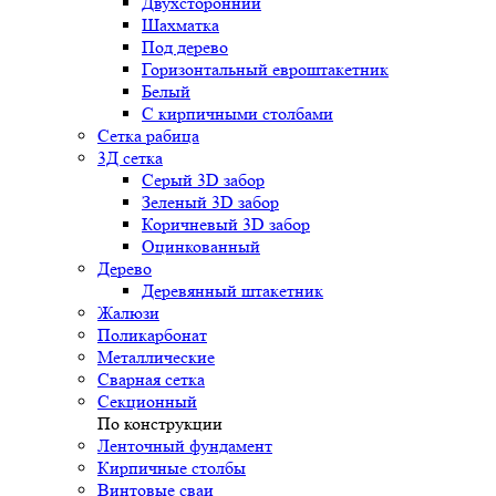
Двухсторонний
Шахматка
Под дерево
Горизонтальный евроштакетник
Белый
С кирпичными столбами
Сетка рабица
3Д сетка
Серый 3D забор
Зеленый 3D забор
Коричневый 3D забор
Оцинкованный
Дерево
Деревянный штакетник
Жалюзи
Поликарбонат
Металлические
Сварная сетка
Секционный
По конструкции
Ленточный фундамент
Кирпичные столбы
Винтовые сваи