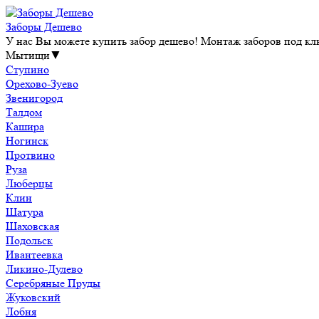
Заборы Дешево
У нас Вы можете купить забор дешево! Монтаж заборов под клю
Мытищи
▼
Ступино
Орехово-Зуево
Звенигород
Талдом
Кашира
Ногинск
Протвино
Руза
Люберцы
Клин
Шатура
Шаховская
Подольск
Ивантеевка
Ликино-Дулево
Серебряные Пруды
Жуковский
Лобня