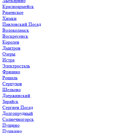
Лыткарино
Красноармейск
Раменское
Химки
Павловский Посад
Волоколамск
Воскресенск
Королев
Дмитров
Озеры
Истра
Электросталь
Фрязино
Рошаль
Серпухов
Щелково
Дзержинский
Зарайск
Сергиев Посад
Долгопрудный
Солнечногорск
Пущино
Пушкино