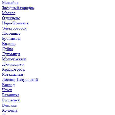
Можайск
Звездный городок
Москва
Одинцово
Наро-Фоминск
Электрогорск
Лотошино
Бронницы
Видное
Дубна
Луховицы
Молодежный
Домодедово
Красногорск
Котельники
Лосино-Петровский
Восход
Чехов
Балашиха
Егорьевск
Власиха
Коломна