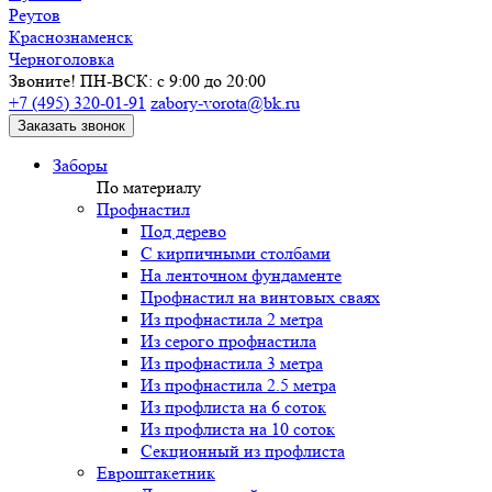
Реутов
Краснознаменск
Черноголовка
Звоните! ПН-ВСК: с 9:00 до 20:00
+7 (495) 320-01-91
zabory-vorota@bk.ru
Заказать звонок
Заборы
По материалу
Профнастил
Под дерево
С кирпичными столбами
На ленточном фундаменте
Профнастил на винтовых сваях
Из профнастила 2 метра
Из серого профнастила
Из профнастила 3 метра
Из профнастила 2.5 метра
Из профлиста на 6 соток
Из профлиста на 10 соток
Секционный из профлиста
Евроштакетник