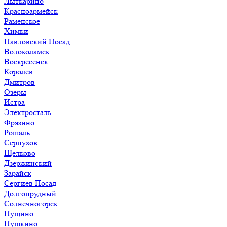
Лыткарино
Красноармейск
Раменское
Химки
Павловский Посад
Волоколамск
Воскресенск
Королев
Дмитров
Озеры
Истра
Электросталь
Фрязино
Рошаль
Серпухов
Щелково
Дзержинский
Зарайск
Сергиев Посад
Долгопрудный
Солнечногорск
Пущино
Пушкино