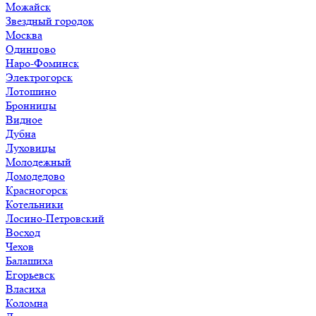
Можайск
Звездный городок
Москва
Одинцово
Наро-Фоминск
Электрогорск
Лотошино
Бронницы
Видное
Дубна
Луховицы
Молодежный
Домодедово
Красногорск
Котельники
Лосино-Петровский
Восход
Чехов
Балашиха
Егорьевск
Власиха
Коломна