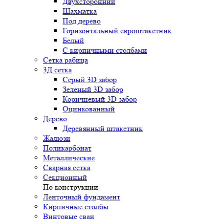
Двухсторонний
Шахматка
Под дерево
Горизонтальный евроштакетник
Белый
С кирпичными столбами
Сетка рабица
3Д сетка
Серый 3D забор
Зеленый 3D забор
Коричневый 3D забор
Оцинкованный
Дерево
Деревянный штакетник
Жалюзи
Поликарбонат
Металлические
Сварная сетка
Секционный
По конструкции
Ленточный фундамент
Кирпичные столбы
Винтовые сваи