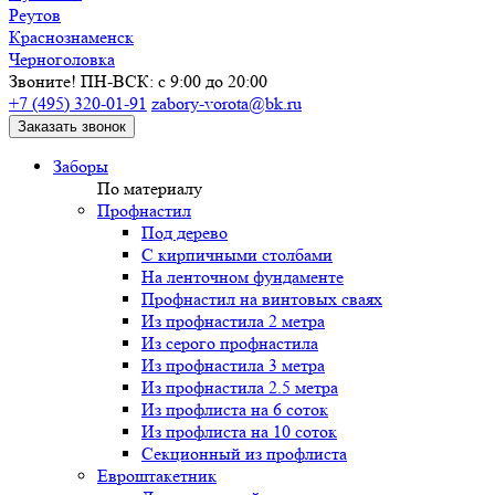
Реутов
Краснознаменск
Черноголовка
Звоните! ПН-ВСК: с 9:00 до 20:00
+7 (495) 320-01-91
zabory-vorota@bk.ru
Заказать звонок
Заборы
По материалу
Профнастил
Под дерево
С кирпичными столбами
На ленточном фундаменте
Профнастил на винтовых сваях
Из профнастила 2 метра
Из серого профнастила
Из профнастила 3 метра
Из профнастила 2.5 метра
Из профлиста на 6 соток
Из профлиста на 10 соток
Секционный из профлиста
Евроштакетник