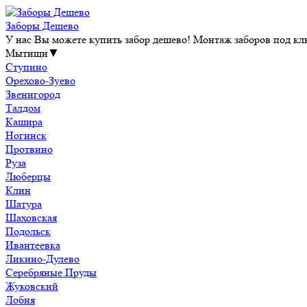
Заборы Дешево
У нас Вы можете купить забор дешево! Монтаж заборов под клю
Мытищи
▼
Ступино
Орехово-Зуево
Звенигород
Талдом
Кашира
Ногинск
Протвино
Руза
Люберцы
Клин
Шатура
Шаховская
Подольск
Ивантеевка
Ликино-Дулево
Серебряные Пруды
Жуковский
Лобня